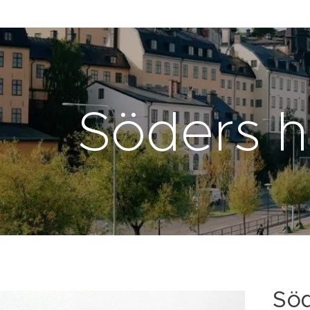
Söders h
Söd