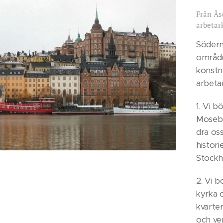
Från Ås
arbetark
Söderm
område
konstn
arbeta
1. Vi b
Moseba
dra os
histor
Stockh
2. Vi b
kyrka ö
kvarte
och ver