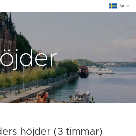
SV
öjder
ers höjder (3 timmar)