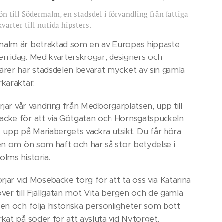
ön till Södermalm, en stadsdel i förvandling från fattiga
varter till nutida hipsters.
alm är betraktad som en av Europas hippaste
n idag. Med kvarterskrogar, designers och
ärer har stadsdelen bevarat mycket av sin gamla
rkaraktär.
örjar vår vandring från Medborgarplatsen, upp till
cke för att via Götgatan och Hornsgatspuckeln
s upp på Mariabergets vackra utsikt. Du får höra
ien om ön som haft och har så stor betydelse i
olms historia.
örjar vid Mosebacke torg för att ta oss via Katarina
ver till Fjällgatan mot Vita bergen och de gamla
ren och följa historiska personligheter som bott
kat på söder för att avsluta vid Nytorget.