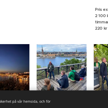
Pris e
2 100 
timma
220 kr
säkerhet på vår hemsida, och för