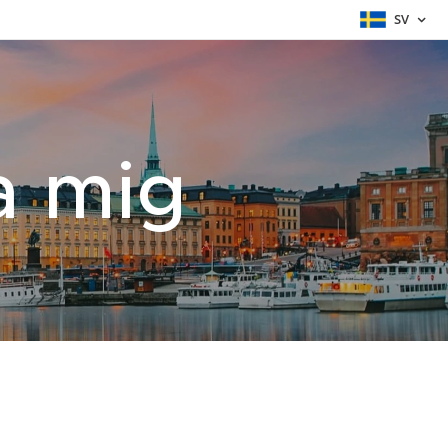
SV
a mig