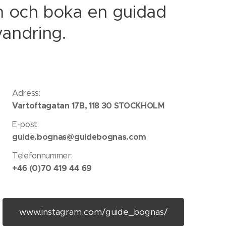
on och boka en guidad
vandring.
Adress:
Vartoftagatan 17B, 118 30 STOCKHOLM
E-post:
guide.bognas@guidebognas.com
Telefonnummer:
+46 (0)70 419 44 69
www.instagram.com/guide_bognas/