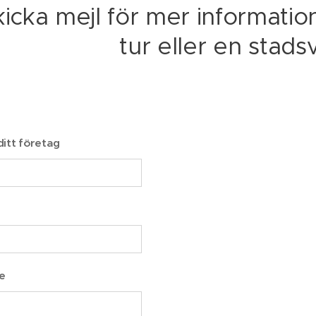
kicka mejl för mer informati
tur eller en stads
itt företag
e